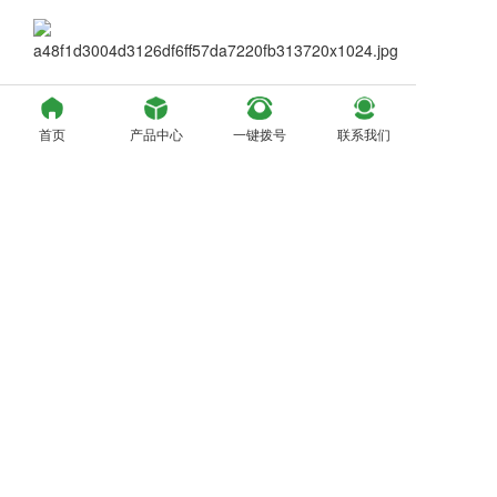
首页
产品中心
一键拨号
联系我们
上一篇：
粘结砂浆外保温检验报告
下一篇：
陶瓷墙地砖粘贴剂检测报告
官方微信
联系电话：0391-6063611
136-0389-8389 (微信同号)
版权所有：济源市绿墅建材科
技有限公司
备案号：
豫ICP备16038953
号-1
技术支持：锐拓云